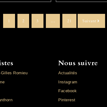
1
2
3
…
21
Suivant
istes
Nous suivre
-Gilles Romieu
Actualités
ine
Instagram
Facebook
anthorn
Pinterest