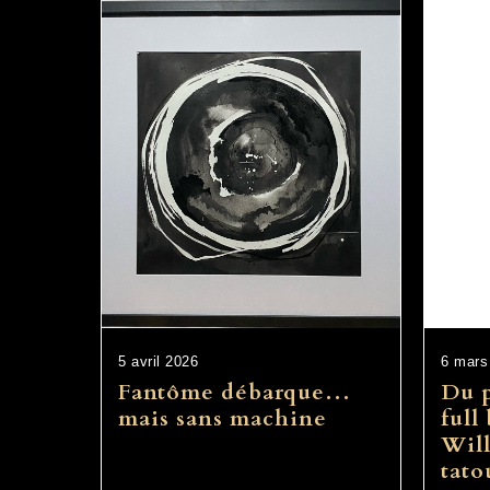
5 avril 2026
6 mars
Fantôme débarque…
Du p
mais sans machine
full
Will
tato