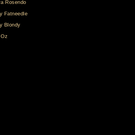
ra Rosendo
y Fatneedle
y Blondy
 Oz