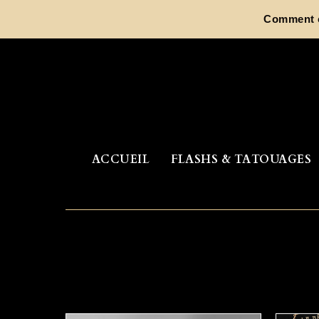
Aller
Comment ch
au
contenu
ACCUEIL
FLASHS & TATOUAGES