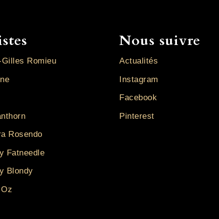
istes
Nous suivre
-Gilles Romieu
Actualités
ine
Instagram
Facebook
anthorn
Pinterest
ra Rosendo
y Fatneedle
y Blondy
 Oz