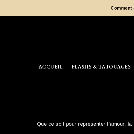
Aller
Comment ch
au
contenu
ACCUEIL
FLASHS & TATOUAGES
Que ce soit pour représenter l’amour, la 