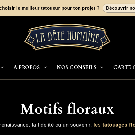
oisir le meilleur tatoueur pour ton projet ?
Découvrir no
A PROPOS
NOS CONSEILS
CARTE 
Motifs floraux
renaissance, la fidélité ou un souvenir,
les
tatouages fl