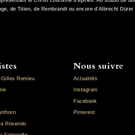
eprésentant le Christ couronné d’épines. Au studio de t
ge, de Titien, de Rembrandt ou encore d’Albrecht Dürer –
istes
Nous suivre
-Gilles Romieu
Actualités
ine
Instagram
Facebook
anthorn
Pinterest
ra Rosendo
y Fatneedle