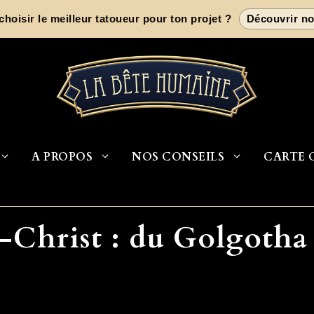
oisir le meilleur tatoueur pour ton projet ?
Découvrir no
A PROPOS
NOS CONSEILS
CARTE 
s-Christ : du Golgotha