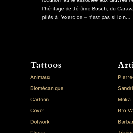
locution latine associée aux œuvres r
l’héritage de Jérôme Bosch, du Carava
pliés à l’exercice – n’est pas si loin…
Tattoos
Art
Animaux
Pierre
Biomécanique
Sandr
Cartoon
Moka
Cover
Bro V
Dotwork
Barba
Fleurs
Jérém