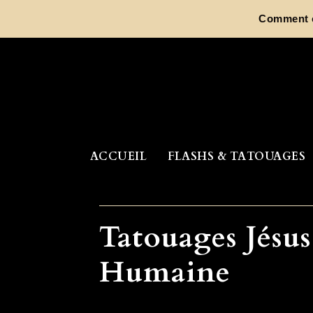
Aller
Comment ch
au
contenu
ACCUEIL
FLASHS & TATOUAGES
Tatouages Jésu
Humaine