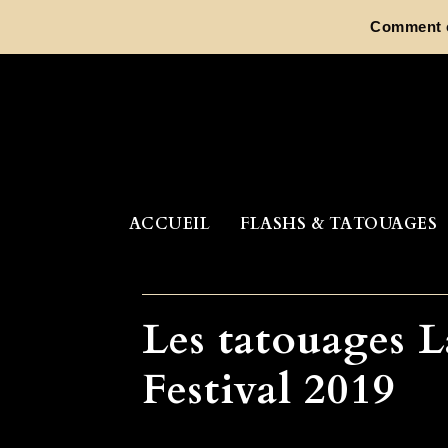
Aller
Comment ch
au
contenu
ACCUEIL
FLASHS & TATOUAGES
Les tatouages 
Festival 2019