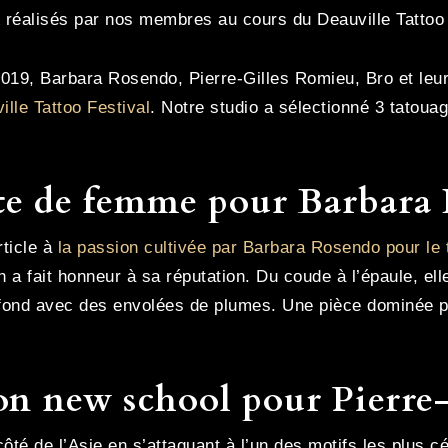
 réalisés par nos membres au cours du Deauville Tattoo 
019, Barbara Rosendo, Pierre-Gilles Romieu, Bro et leur
ille Tattoo Festival
. Notre studio a sélectionné 3 tatou
iste de femme pour Barbar
rticle à
la passion cultivée par Barbara Rosendo pour le 
 a fait honneur à sa réputation. Du coude à l’épaule, ell
ond avec des envolées de plumes. Une pièce dominée par l
n new school pour Pierr
côté de l’Asie en s’attaquant à l’un des motifs les plus c