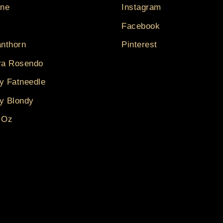
ine
Instagram
Facebook
anthorn
Pinterest
ra Rosendo
y Fatneedle
y Blondy
 Oz