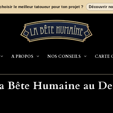
oisir le meilleur tatoueur pour ton projet ?
Découvrir no
A PROPOS
NOS CONSEILS
CARTE 
La Bête Humaine au De