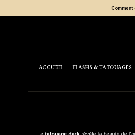
Aller
Comment ch
au
contenu
ACCUEIL
FLASHS & TATOUAGES
Le
tatouage dark
révèle la beauté de l’o