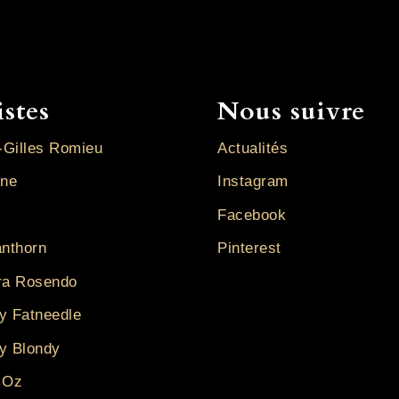
istes
Nous suivre
-Gilles Romieu
Actualités
ine
Instagram
Facebook
anthorn
Pinterest
ra Rosendo
y Fatneedle
y Blondy
 Oz