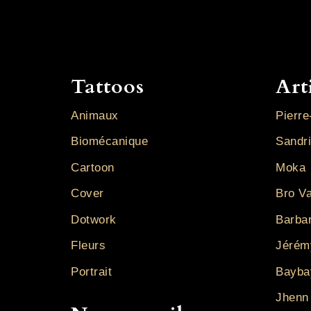
Tattoos
Art
Animaux
Pierre
Biomécanique
Sandr
Cartoon
Moka
Cover
Bro V
Dotwork
Barba
Fleurs
Jérém
Portrait
Bayba
Jhenn