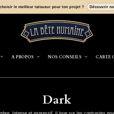
oisir le meilleur tatoueur pour ton projet ?
Découvrir no
A PROPOS
NOS CONSEILS
CARTE 
Dark
mbre. Intense et expressif, il joue sur les contrastes p