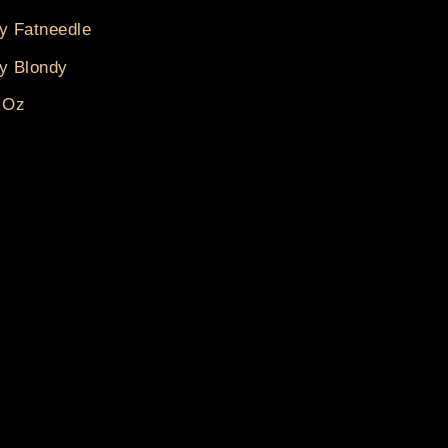
y Fatneedle
y Blondy
 Oz