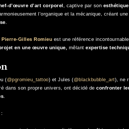
hef-d’œuvre d’art corporel
, captive par son
esthétiqu
harmonieusement l’organique et la mécanique, créant une 
ose
.
,
Pierre-Gilles Romieu
est une référence incontournable
projet en une œuvre unique,
mêlant
expertise techniqu
on
u (
@pgromieu_tattoo
) et Jules (
@blackbubble_art
), ne 
cré dans son propre univers, ont décidé de
confronter le
es
.
 :