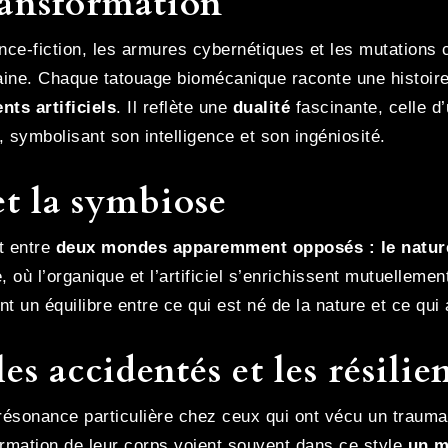
ransformation
e-fiction, les armures cybernétiques et les mutations co
ine. Chaque tatouage biomécanique raconte une histoire
ts artificiels
. Il reflète une
dualité
fascinante, celle d’
 symbolisant son intelligence et son ingéniosité.
et la symbiose
t entre
deux mondes apparemment opposés : le nature
, où l’organique et l’artificiel s’enrichissent mutuellem
t un équilibre entre ce qui est né de la nature et ce qui
s accidentés et les résilie
résonance particulière chez ceux qui ont vécu un traum
ormation de leur corps voient souvent dans ce style
un m