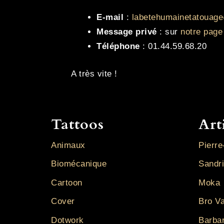
E-mail
:
labetehumainetatouag
Message privé
: sur
notre pag
Téléphone
: 01.44.59.68.20
A très vite !
Tattoos
Art
Animaux
Pierre
Biomécanique
Sandr
Cartoon
Moka
Cover
Bro V
Dotwork
Barba