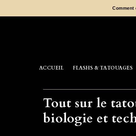
Aller
Comment ch
au
contenu
ACCUEIL
FLASHS & TATOUAGES
Tout sur le tat
biologie et tec