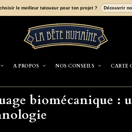
oisir le meilleur tatoueur pour ton projet ?
Découvrir no
A PROPOS
NOS CONSEILS
CARTE 
ouage biomécanique : u
hnologie