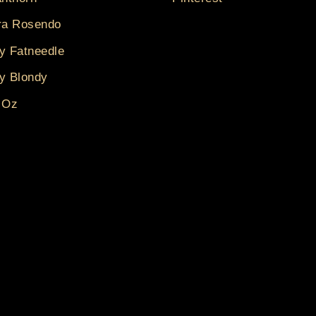
ra Rosendo
y Fatneedle
y Blondy
 Oz