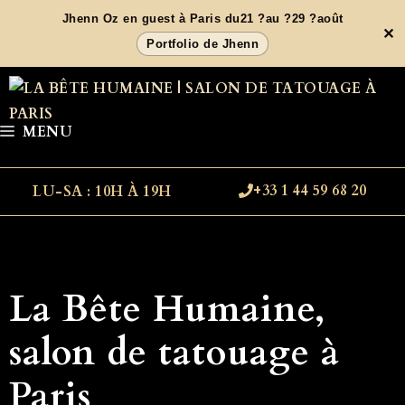
Aller
Jhenn Oz en guest à Paris du21 ?au ?29 ?août
✕
au
Portfolio de Jhenn
contenu
MENU
+33 1 44 59 68 20
LU-SA : 10H À 19H
La Bête Humaine,
salon de tatouage à
Paris