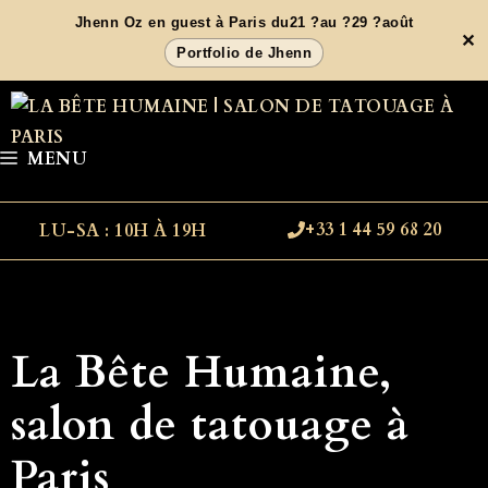
Aller
Jhenn Oz en guest à Paris du21 ?au ?29 ?août
✕
au
Portfolio de Jhenn
contenu
MENU
+33 1 44 59 68 20
LU-SA : 10H À 19H
La Bête Humaine,
salon de tatouage à
Paris