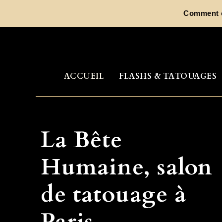
Aller
Jhen
au
contenu
ACCUEIL
FLASHS & TATOUAGES
La Bête
Humaine, salon
de tatouage à
Paris